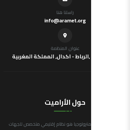
راسلنا هنا
info@aramet.org
عنوان المنظمة
شارع فرنسا ,الرباط - اكدال, المملكة المغربية
حول الأراميت
التجمع العربي للمترولوجيا هو نظام إقليمي متخصص للجهات