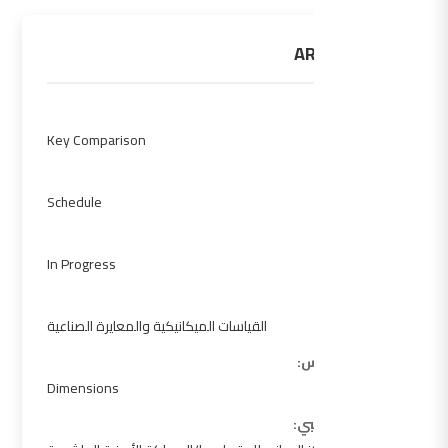
ARAMET.L-K5
النوع:
Key Comparison
المرحلة:
Schedule
الحالة:
In Progress
Sub Fields:
القياسات الميكانيكية والمعايرة الصناعية
منطقة القياس:
Dimensions
المختبر التجريبي: