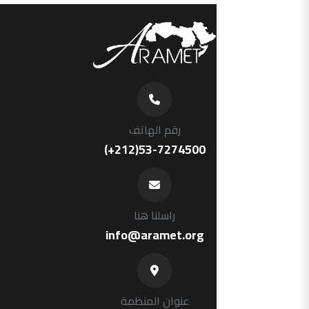
رقم الهاتف
(+212)53-7274500
راسلنا هنا
info@aramet.org
عنوان المنظمة