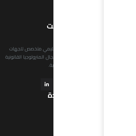
حول الأراميت
بي للمترولوجيا هو نظام إقليمي متخصص للجهات
ول العربية العاملة في مجال المترولوجيا القانونية
والعلمية والصناعية.
روابط مفيدة
عن التجمع
التأسيس