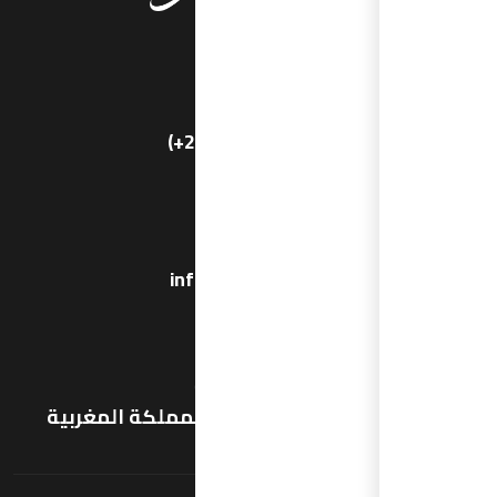
رقم الهاتف
(+212)53-7274500
راسلنا هنا
info@aramet.org
عنوان المنظمة
سا ,الرباط - اكدال, المملكة المغربية