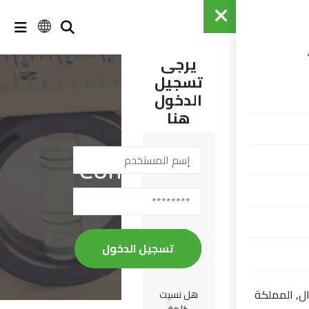
يرجى
تسجيل
الدخول
هنا
Comparisons
ARAMET.E-K4
/
الرئيسية
تسجيل الدخول
هل نسيت