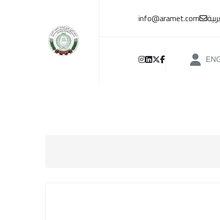
بية
info@aramet.com
EN