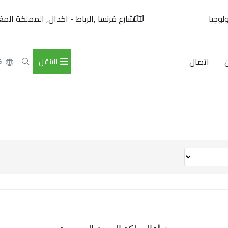
لوجيا
شارع فرنسا ,الرباط - اكدال, المملكة المغر
اتصال
التنقل
G