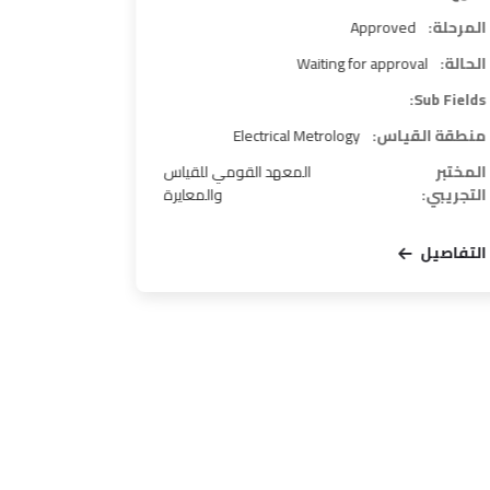
المرحلة:
Approved
المرحلة:
d
الحالة:
Waiting for approval
الحالة:
ess
Sub
Sub Fields:
Fields:
منطقة القياس:
Electrical Metrology
المختبر
المعهد القومي للقياس
التجريبي:
والمعايرة
منطقة الق
التفاصيل
المختبر
التجريبي:
التفاصيل