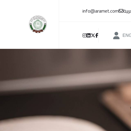
بية
info@aramet.com
EN