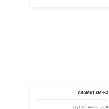
T.TM-K1
ARAMET.EM-K2
النوع:
Key Comparison
النوع:
ison