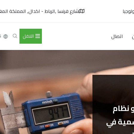
لوجيا
شارع فرنسا ,الرباط - اكدال, المملكة المغر
اتصال
التنقل
G
 نظام
مية في