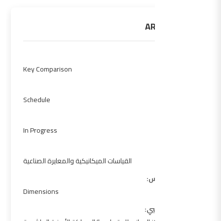
ARAMET.L-K5
النوع:
Key Comparison
المرحلة:
Schedule
الحالة:
In Progress
Sub Fields:
القياسات الميكانيكية والمعايرة الصناعية
منطقة القياس:
Dimensions
المختبر التجريبي: