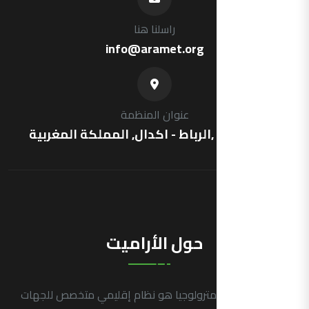
راسلنا هنا
info@aramet.org
عنوان المنظمة
شارع فرنسا ,الرباط - اكدال, المملكة المغربية
حول الأراميت
التجمع العربي للمترولوجيا هو نظام إقليمي متخصص للجهات