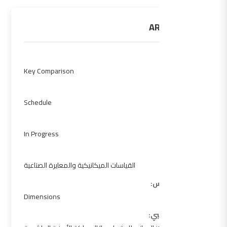
ARAMET.L-K5
النوع:
Key Comparison
المرحلة:
Schedule
الحالة:
In Progress
Sub Fields:
القياسات الميكانيكية والمعايرة الصناعية
منطقة القياس:
Dimensions
المختبر التجريبي: