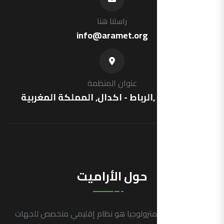
راسلنا هنا
info@aramet.org
عنوان المنظمة
شارع فرنسا ,الرباط - اكدال, المملكة المغربية
حول الأراميت
التجمع العربي للمترولوجيا هو نظام إقليمي متخصص للجهات