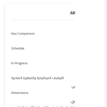
ARAMET.L-K5
النوع:
Key Comparison
المرحلة:
Schedule
الحالة:
In Progress
Sub Fields:
القياسات الميكانيكية والمعايرة الصناعية
منطقة القياس:
Dimensions
المختبر التجريبي: