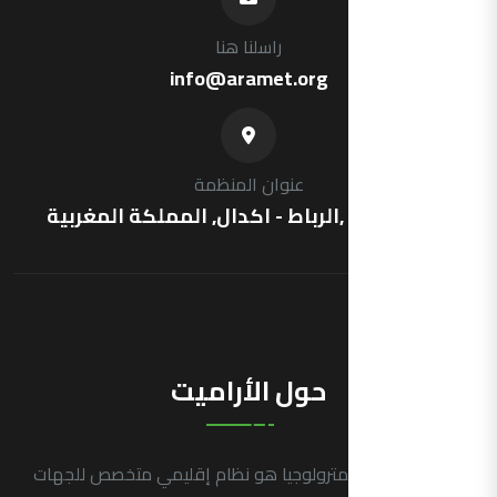
راسلنا هنا
info@aramet.org
عنوان المنظمة
شارع فرنسا ,الرباط - اكدال, المملكة المغربية
حول الأراميت
التجمع العربي للمترولوجيا هو نظام إقليمي متخصص للجهات