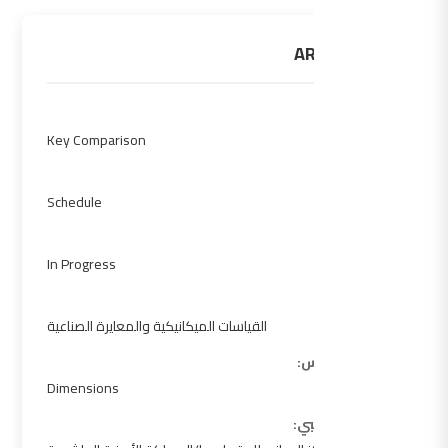
ARAMET.L-K5
النوع:
Key Comparison
المرحلة:
Schedule
الحالة:
In Progress
Sub Fields:
القياسات الميكانيكية والمعايرة الصناعية
منطقة القياس:
Dimensions
المختبر التجريبي: