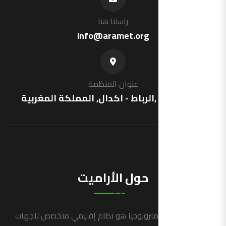
راسلنا هنا
info@aramet.org
عنوان المنظمة
شارع فرنسا ,الرباط - اكدال, المملكة المغربية
حول الأراميت
التجمع العربي للمترولوجيا هو نظام إقليمي متخصص للجهات