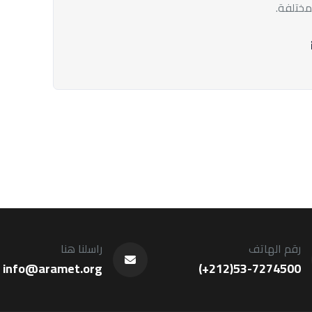
ختلفة.
رقم الهاتف
راسلنا هنا
info@aramet.org
(+212)53-7274500