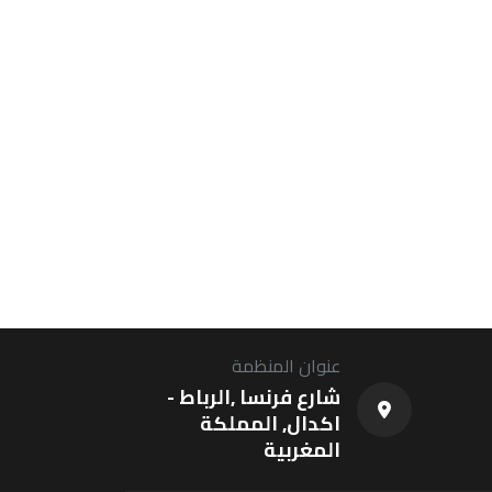
عنوان المنظمة
شارع فرنسا ,الرباط -
اكدال, المملكة
المغربية