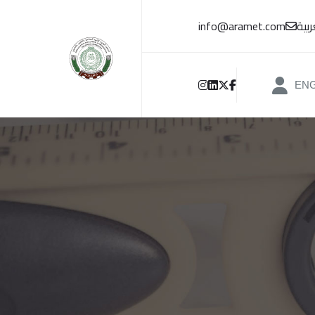
بية
info@aramet.com
EN