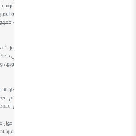
الإمارات العربية المتحدة، الجمهورية التونسي
السورية، جمهورية السودان، جمهورية العرا
الكويت، الجمهورية اللبنانية، دولة ليبيا، جمه
اليمنية.
تم خلال الدورة التدريبية تقديم عرض حول “معا
إلى استعراض التقنيات المختلفة لقياس درجة ح
الطبية المختلفة، مع شرح مزاياها وعيوبها، 
البيئية وطريقة الاستخدام.
كما تم التطرق إلى كيفية استخدام ميزان الح
درجة الحرارة وتوثيق القراءات بدقة. وتم التر
واستخدام أدوات معايرة مثل الأجسام السودا
وشهدت الدورة التدريبية نقاشا تفاعليا حول ط
المواصفات الدولية، مع استعراض الممارسات 