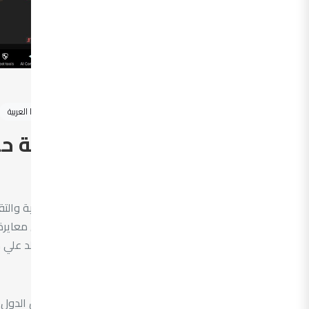
أغسطس 6, 2026
أخبار المترولوجيا العربية
انعقاد دورة تدريبية ح
الطبي
عقدت المنظمة العربية للتنمية الصناعية والتقي
thermometer ، بتأطير من السيد/د. خ
جمهورية مصر العربية.
عرف الاجتماع مشاركة 47 مش