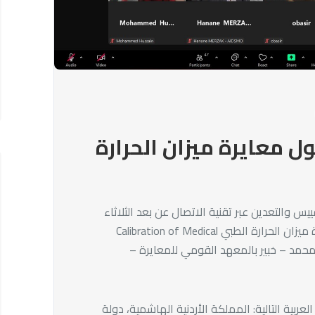
ول معايرة ميزان الحرارة
يس والتعدين عبر تقنية الاتصال عن بعد الثلاثاء
17 ديسمبر 2024 الدورة التدريبية حول معايرة ميزان الحرارة الطبي Calibration of Medical
الد علي محمد – خبير بالمعهد القومي للمعايرة –
اركا من الدول العربية التالية: المملكة الأردنية الهاشمية، دولة