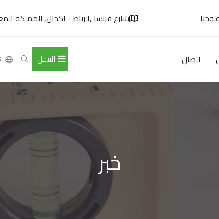
لوجيا
شارع فرنسا ,الرباط - اكدال, المملكة المغر
اتصال
التنقل
G
خبر