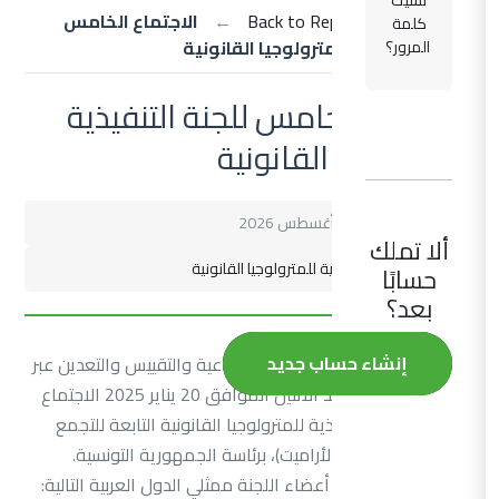
نسيت
الرئيسية
←
Back to Reports
←
الاجتماع الخامس
كلمة
للجنة التنفيذية للمترولوجيا القانونية
المرور؟
الاجتماع الخامس للجنة التنفيذية
للمترولوجيا القانونية
Meeting Date:
09 أغسطس 2026
ألا تملك
اللجنة:
اللجنة التنفيذية للمترولوجيا القانونية
حسابًا
بعد؟
إنشاء حساب جديد
عقدت المنظمة العربية للتنمية الصناعية والتقييس والتعدين عبر
تقنية الاتصال عن بعد الاثنين الموافق 20 يناير 2025 الاجتماع
الخامس للجنة التنفيذية للمترولوجيا القانونية التابعة للتجمع
العربي للمترولوجيا (الأراميت)، برئاسة الجمهورية التونسية.
عرف الاجتماع حضور أعضاء اللجنة ممثلي الدول العربية التالية: