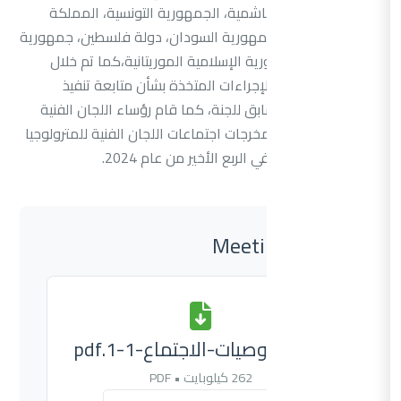
المملكة الأردنية الهاشمية، الجمهورية التونسية، المملكة
العربية السعودية، جمهورية السودان، دولة فلسطين، جمهورية
مصر العربية، الجمهورية الإسلامية الموريتانية،كما تم خلال
الاجتماع استعراض الإجراءات المتخذة بشأن متابعة تنفيذ
توصيات الاجتماع السابق للجنة، كما قام رؤساء اللجان الفنية
بتقديم عروض حول مخرجات اجتماعات اللجان الفنية للمترولوجيا
القانونية المنعقدة في الربع الأخير من عام 2024.
Meeting Files
تقرير-وتوصيات-الاجتماع-1-1.pdf
262 كيلوبايت • PDF