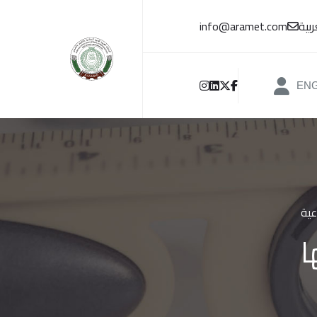
بية
info@aramet.com
EN
عية
ا