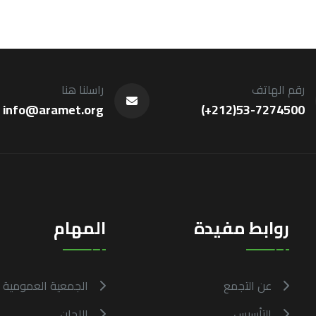
رقم الهاتف
راسلنا هنا
info@aramet.org
(+212)53-7274500
روابط مفيدة
المهام
عن التجمع
الجمعية العمومية
التأسيس
اللجان