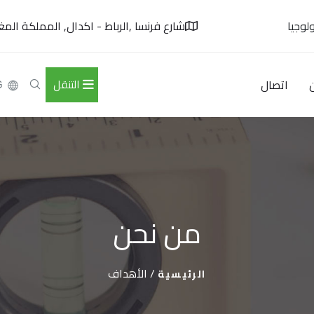
لوجيا
شارع فرنسا ,الرباط - اكدال, المملكة المغر
اتصال
التنقل
G
من نحن
/
الأهداف
الرئيسية