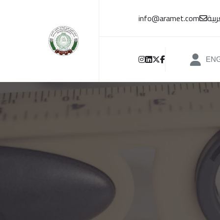
بية
info@aramet.com
EN